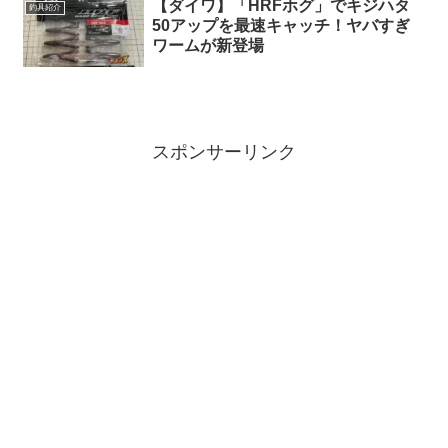
【ダイワ】「HRFホグ」でキジハタ
釣具紹介
50アップを最速キャッチ！ヤバすぎ
ワームが新登場
スポンサーリンク