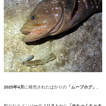
2025年4月
に発売されたばかりの
「ムーブホグ」
。
釣りなうメンバーの
ノリさん
から
「めちゃくちゃキ