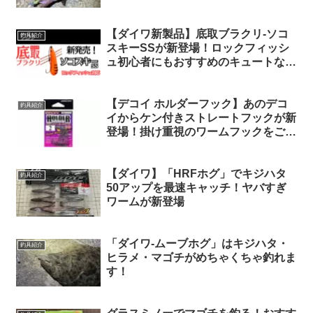
ミドルゲームで大活躍
【ダイワ新製品】底取ブラクリ-ソコ
釣具紹介
スキーSSが新登場！ロックフィッシ
ュ初心者にもおすすめのキュートなリ
グ
【デコイ ホルダーフック】あのデコ
釣具紹介
イからケン付きストレートフックが新
登場！掛け重視のワームフックをご紹
介
【ダイワ】「HRFホグ」でキジハタ
釣具紹介
50アップを最速キャッチ！ヤバすぎ
ワームが新登場
「ダイワ-ムーブホグ」はキジハタ・
釣具紹介
ヒラメ・マゴチがめちゃくちゃ釣れま
す！