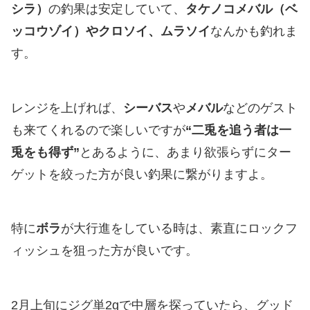
シラ）
の釣果は安定していて、
タケノコメバル（ベ
ッコウゾイ）やクロソイ、ムラソイ
なんかも釣れま
す。
レンジを上げれば、
シーバス
や
メバル
などのゲスト
も来てくれるので楽しいですが
“二兎を追う者は一
兎をも得ず”
とあるように、あまり欲張らずにター
ゲットを絞った方が良い釣果に繋がりますよ。
特に
ボラ
が大行進をしている時は、素直にロックフ
ィッシュを狙った方が良いです。
2月上旬にジグ単2gで中層を探っていたら、グッド