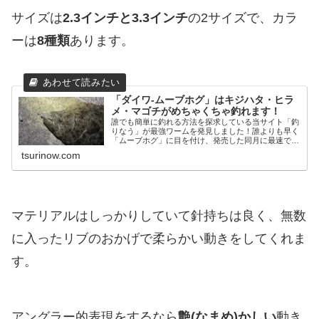
サイズは
2.3インチと3.3インチ
の2サイズで、カラ
ーは
8種類
あります。
「ダイワ-ムーブホグ」はキジハタ・ヒラ
メ・マゴチがめちゃくちゃ釣れます！
誰でも簡単に釣れる方法を探求している当サイト「釣
りなう」が最強ワームを発見しました！誰よりも早く
「ムーブホグ」に目を付け、発売した同月に最速でソ
ルトシーンで結果を残せたので間違いなく効果がある
tsurinow.com
と判断し、レビューを公開することにしました。ロ
ッ...
マテリアルはしっかりしていて針持ちは良く、無数
に入ったリブのおかげで柔らかい動きをしてくれま
す。
アングラー的表現をするなら
艶(なまめ)かしい
動き