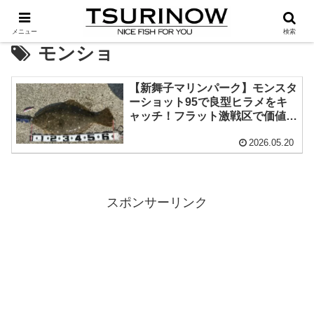
メニュー
検索
モンショ
【新舞子マリンパーク】モンスタ
ーショット95で良型ヒラメをキ
ャッチ！フラット激戦区で価値あ
る1匹を釣り上げる
2026.05.20
スポンサーリンク