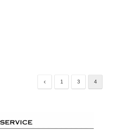
前
1
3
4
へ